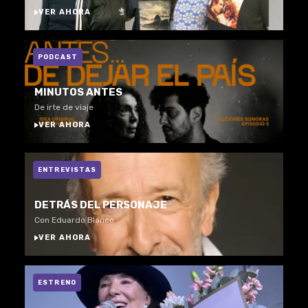
VER AHORA
PODCAST
MINUTOS ANTES
De irte de viaje
VER AHORA
ENTREVISTAS
DETRÁS DEL PERSONAJE
Con Eduardo Blanco
VER AHORA
ESTRENO