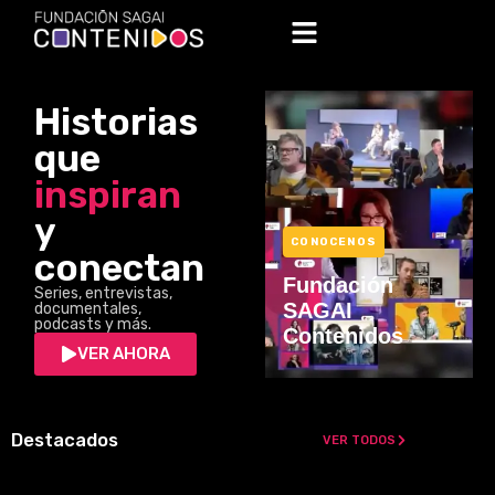
Historias
que
inspiran
y
CONOCENOS
conectan
Fundación
Series, entrevistas,
SAGAI
documentales,
podcasts y más.
Contenidos
VER AHORA
Destacados
VER TODOS