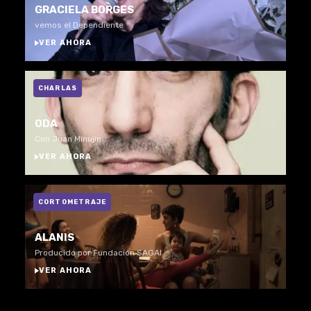
GRACIELA BORGES
vemos el Dependiente
VER AHORA
CHARLAS
ODA
Con Juan Minujin
VER AHORA
CORTOMETRAJE
ALANIS
Producido por Fundación SAGAI
VER AHORA