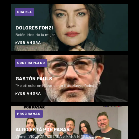
CHARLA
DOLORES FONZI
Belén, Mes de la mujer
VER AHORA
CONTRAPLANO
GASTÓN PAULS
"Me ofrecieron hacer parte II de Nueve Reinas"
VER AHORA
PROGRAMAS
ALGO ESTÁ POR PASAR
Vienen VIOLE URTIZBEREA y MANA MITRE